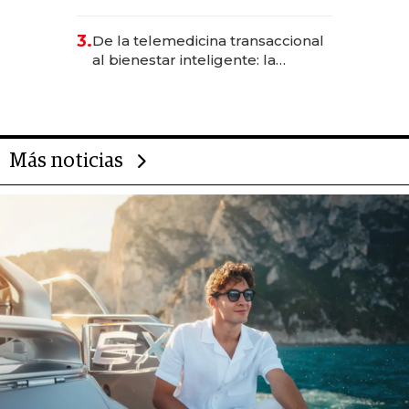
abogado y construyó un imperio
gastronómico que revoluciona
3.
De la telemedicina transaccional
las marcas "fast premium"
al bienestar inteligente: la
evolución de doc24 para
transformar a las organizaciones
Más noticias