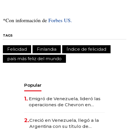
*Con información de
Forbes US.
TAGS
Felicidad
Finlandia
Índice de felicidad
país más feliz del mundo
Popular
1.
Emigró de Venezuela, lideró las
operaciones de Chevron en
EE.UU. y hoy es la única mujer
CEO en Vaca Muerta
2.
Creció en Venezuela, llegó a la
Argentina con su título de