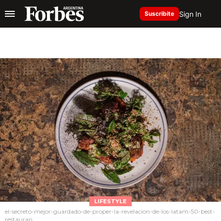
Sign In
Suscribite
LIFESTYLE
el-secreto-mejor-guardado-de-proper-la-revelacion-de-los-latam-50-best-
restauran