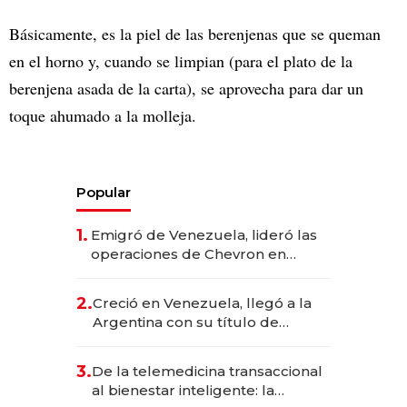
Básicamente, es la piel de las berenjenas que se queman
en el horno y, cuando se limpian (para el plato de la
berenjena asada de la carta), se aprovecha para dar un
toque ahumado a la molleja.
Popular
1.
Emigró de Venezuela, lideró las
operaciones de Chevron en
EE.UU. y hoy es la única mujer
CEO en Vaca Muerta
2.
Creció en Venezuela, llegó a la
Argentina con su título de
abogado y construyó un imperio
gastronómico que revoluciona
3.
De la telemedicina transaccional
las marcas "fast premium"
al bienestar inteligente: la