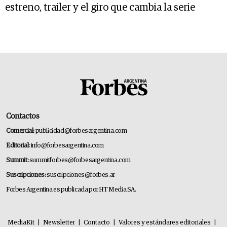
estreno, trailer y el giro que cambia la serie
Contactos
Comercial:
publicidad@forbesargentina.com
Editorial:
info@forbesargentina.com
Summit:
summitforbes@forbesargentina.com
Suscripciones:
suscripciones@forbes.ar
Forbes Argentina es publicada por HT Media SA.
MediaKit
|
Newsletter
|
Contacto
|
Valores y estándares editoriales
|