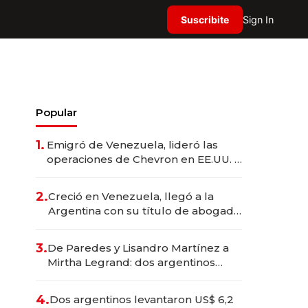
Suscribite
Sign In
Popular
1.
Emigró de Venezuela, lideró las
operaciones de Chevron en EE.UU. y
hoy es la única mujer CEO en Vaca
Muerta
2.
Creció en Venezuela, llegó a la
Argentina con su título de abogado
y construyó un imperio
gastronómico que revoluciona las
3.
De Paredes y Lisandro Martínez a
marcas "fast premium"
Mirtha Legrand: dos argentinos
impulsan el negocio del wellness
deportivo y el cuidado corporal
4.
Dos argentinos levantaron US$ 6,2