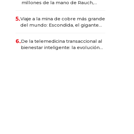
millones de la mano de Rauch,
Englebienne y Woloski
5.
Viaje a la mina de cobre más grande
del mundo: Escondida, el gigante
chileno que exporta US$ 14.000
millones anuales
6.
De la telemedicina transaccional al
bienestar inteligente: la evolución
de doc24 para transformar a las
organizaciones