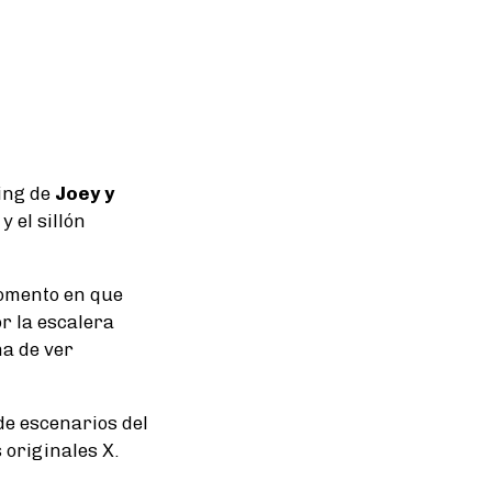
iving de
Joey y
 y el sillón
momento en que
or la escalera
ma de ver
de escenarios del
 originales X.