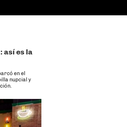
 así es la
arcó en el
lla nupcial y
ción.