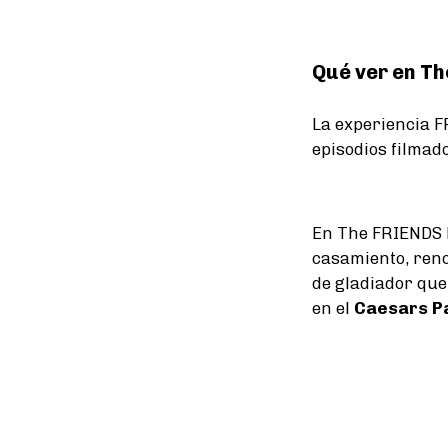
Qué ver en Th
La experiencia F
episodios filmad
En The FRIENDS E
casamiento, reno
de gladiador qu
en el
Caesars P