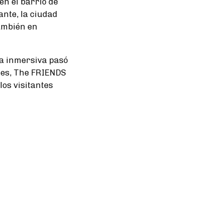
n el barrio de
ante, la ciudad
también en
ia inmersiva pasó
les, The FRIENDS
los visitantes