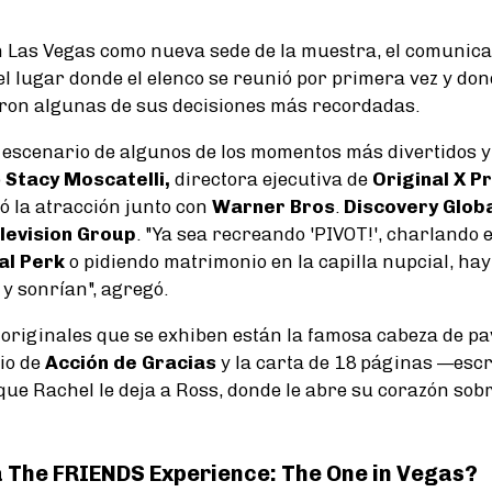
 Las Vegas como nueva sede de la muestra, el comunic
el lugar donde el elenco se reunió por primera vez y don
ron algunas de sus decisiones más recordadas.
l escenario de algunos de los momentos más divertidos y
o
Stacy Moscatelli,
directora ejecutiva de
Original X P
 la atracción junto con
Warner Bros
.
Discovery Glob
levision Group
. "Ya sea recreando 'PIVOT!', charlando 
al Perk
o pidiendo matrimonio en la capilla nupcial, ha
y sonrían", agregó.
s originales que se exhiben están la famosa cabeza de p
io de
Acción de Gracias
y la carta de 18 páginas —escr
que Rachel le deja a Ross, donde le abre su corazón sobr
 The FRIENDS Experience: The One in Vegas?