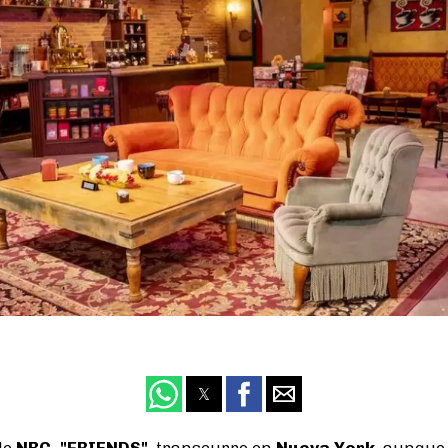
de
NBC, "FRIENDS"
, transcurre en
Nueva York
, aunque 