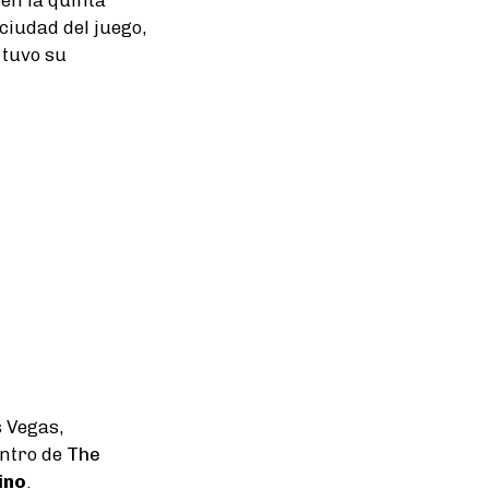
a ciudad del juego,
 tuvo su
s Vegas,
entro de
The
ino
.