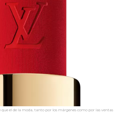
le que el de la moda, tanto por los márgenes como por las ventas