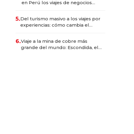
en Perú los viajes de negocios
dejan de ser reuniones para
convertirse en experiencias
5.
Del turismo masivo a los viajes por
transformadoras
experiencias: cómo cambia el
negocio de la asistencia al viajero
6.
Viaje a la mina de cobre más
grande del mundo: Escondida, el
gigante chileno que exporta US$
14.000 millones anuales