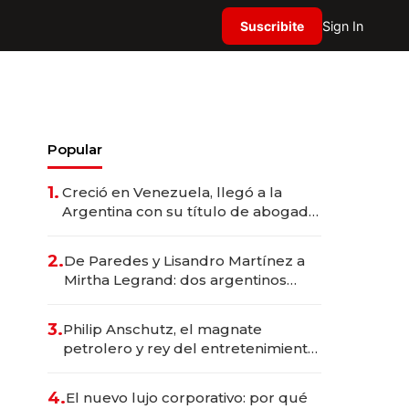
Suscribite
Sign In
Popular
1.
Creció en Venezuela, llegó a la
Argentina con su título de abogado
y construyó un imperio
gastronómico que revoluciona las
2.
De Paredes y Lisandro Martínez a
marcas "fast premium"
Mirtha Legrand: dos argentinos
impulsan el negocio del wellness
deportivo y el cuidado corporal
3.
Philip Anschutz, el magnate
petrolero y rey del entretenimiento
que va por la licitación de
Tecnópolis junto a Fénix
4.
El nuevo lujo corporativo: por qué