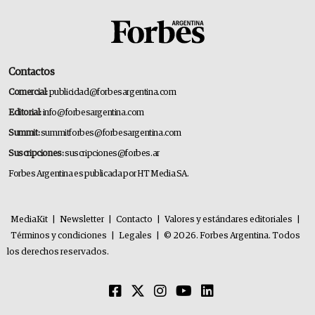
Contactos
Comercial:
publicidad@forbesargentina.com
Editorial:
info@forbesargentina.com
Summit:
summitforbes@forbesargentina.com
Suscripciones:
suscripciones@forbes.ar
Forbes Argentina es publicada por HT Media SA.
MediaKit
|
Newsletter
|
Contacto
|
Valores y estándares editoriales
|
Términos y condiciones
|
Legales
|
© 2026. Forbes Argentina. Todos
los derechos reservados.