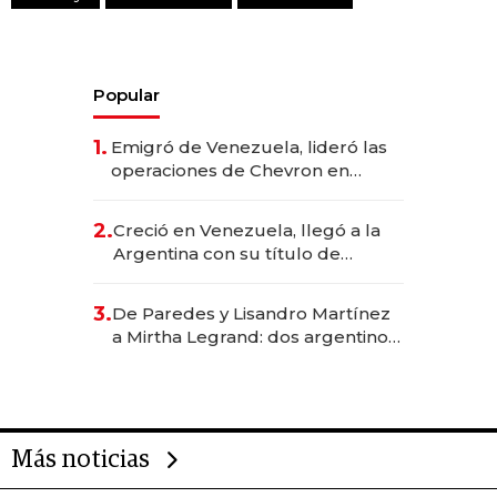
Popular
1.
Emigró de Venezuela, lideró las
operaciones de Chevron en
EE.UU. y hoy es la única mujer
CEO en Vaca Muerta
2.
Creció en Venezuela, llegó a la
Argentina con su título de
abogado y construyó un imperio
gastronómico que revoluciona
3.
De Paredes y Lisandro Martínez
las marcas "fast premium"
a Mirtha Legrand: dos argentinos
impulsan el negocio del wellness
deportivo y el cuidado corporal
Más noticias