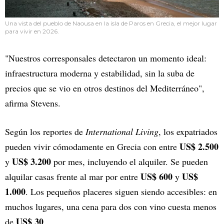
Una vista del pueblo de Naousa en la isla de Paros en Grecia, el mejor lugar
para vivir en 2026.
"Nuestros corresponsales detectaron un momento ideal:
infraestructura moderna y estabilidad, sin la suba de
precios que se vio en otros destinos del Mediterráneo",
afirma Stevens.
Según los reportes de
International Living
, los expatriados
US$ 2.500
pueden vivir cómodamente en Grecia con entre
US$ 3.200
y
por mes, incluyendo el alquiler. Se pueden
US$ 600
US$
alquilar casas frente al mar por entre
y
1.000
. Los pequeños placeres siguen siendo accesibles: en
muchos lugares, una cena para dos con vino cuesta menos
US$ 30
de
.