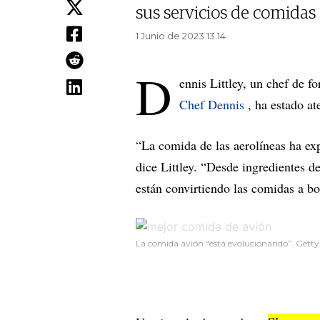
sus servicios de comidas 
1 Junio de 2023 13.14
D
ennis Littley, un chef de f
Chef Dennis
, ha estado at
“La comida de las aerolíneas ha e
dice Littley. “Desde ingredientes d
están convirtiendo las comidas a bo
La comida avión “está evolucionando”. Getty