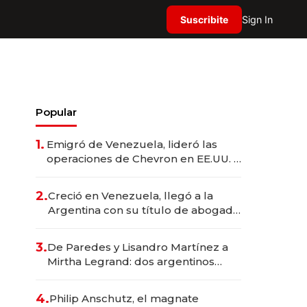
Suscribite
Sign In
Popular
1.
Emigró de Venezuela, lideró las
operaciones de Chevron en EE.UU. y
hoy es la única mujer CEO en Vaca
Muerta
2.
Creció en Venezuela, llegó a la
Argentina con su título de abogado
y construyó un imperio
gastronómico que revoluciona las
3.
De Paredes y Lisandro Martínez a
marcas "fast premium"
Mirtha Legrand: dos argentinos
impulsan el negocio del wellness
deportivo y el cuidado corporal
4.
Philip Anschutz, el magnate