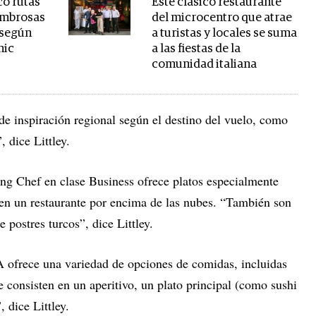
co rutas
Este clásico restaurante
ombrosas
del microcentro que atrae
 según
a turistas y locales se suma
hic
a las fiestas de la
comunidad italiana
de inspiración regional según el destino del vuelo, como
 dice Littley.
ng Chef en clase Business ofrece platos especialmente
 en un restaurante por encima de las nubes. “También son
 postres turcos”, dice Littley.
ofrece una variedad de opciones de comidas, incluidas
 consisten en un aperitivo, un plato principal (como sushi
, dice Littley.