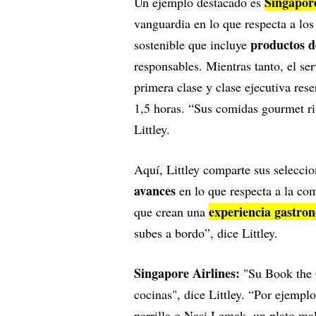
Singapore
Un ejemplo destacado es
vanguardia en lo que respecta a lo
productos d
sostenible que incluye
responsables. Mientras tanto, el se
primera clase y clase ejecutiva re
1,5 horas. “Sus comidas gourmet riv
Littley.
Aquí, Littley comparte sus seleccio
avances
en lo que respecta a la co
experiencia gastro
que crean una
subes a bordo”, dice Littley.
Singapore Airlines:
"Su Book the C
cocinas", dice Littley. “Por ejempl
parrilla o Nasi Lemak, un plato mal