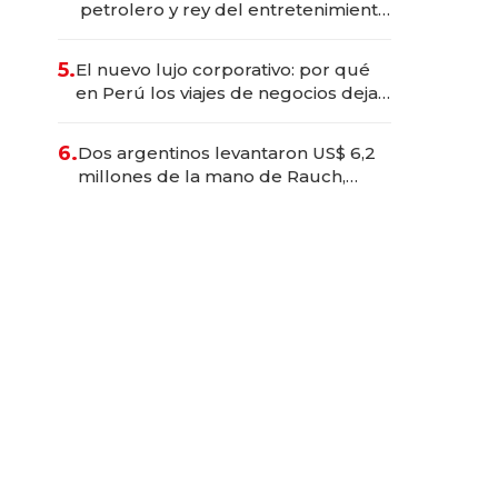
petrolero y rey del entretenimiento
que va por la licitación de
Tecnópolis junto a Fénix
5.
El nuevo lujo corporativo: por qué
en Perú los viajes de negocios dejan
de ser reuniones para convertirse
en experiencias transformadoras
6.
Dos argentinos levantaron US$ 6,2
millones de la mano de Rauch,
Englebienne y Woloski