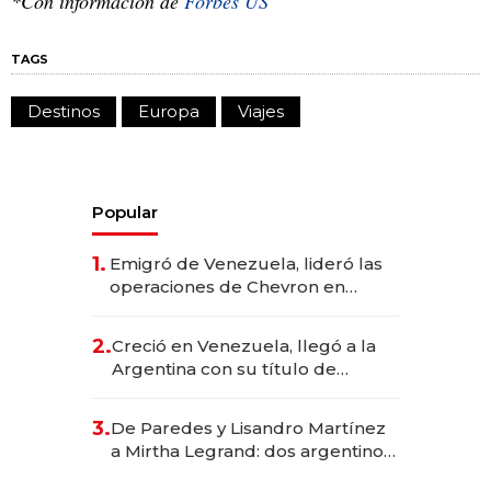
*Con información de
Forbes US
TAGS
Destinos
Europa
Viajes
Popular
1.
Emigró de Venezuela, lideró las
operaciones de Chevron en
EE.UU. y hoy es la única mujer
CEO en Vaca Muerta
2.
Creció en Venezuela, llegó a la
Argentina con su título de
abogado y construyó un imperio
gastronómico que revoluciona
3.
De Paredes y Lisandro Martínez
las marcas "fast premium"
a Mirtha Legrand: dos argentinos
impulsan el negocio del wellness