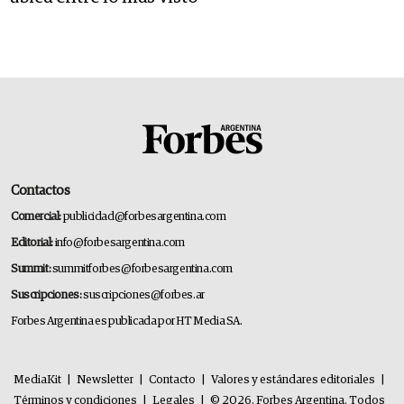
Contactos
Comercial:
publicidad@forbesargentina.com
Editorial:
info@forbesargentina.com
Summit:
summitforbes@forbesargentina.com
Suscripciones:
suscripciones@forbes.ar
Forbes Argentina es publicada por HT Media SA.
MediaKit
|
Newsletter
|
Contacto
|
Valores y estándares editoriales
|
Términos y condiciones
|
Legales
|
© 2026. Forbes Argentina. Todos