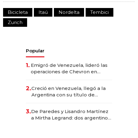
Bicicleta
Itaú
Nordelta
Tembici
Zurich
Popular
1.
Emigró de Venezuela, lideró las
operaciones de Chevron en
EE.UU. y hoy es la única mujer
CEO en Vaca Muerta
2.
Creció en Venezuela, llegó a la
Argentina con su título de
abogado y construyó un imperio
gastronómico que revoluciona
3.
De Paredes y Lisandro Martínez
las marcas "fast premium"
a Mirtha Legrand: dos argentinos
impulsan el negocio del wellness
deportivo y el cuidado corporal