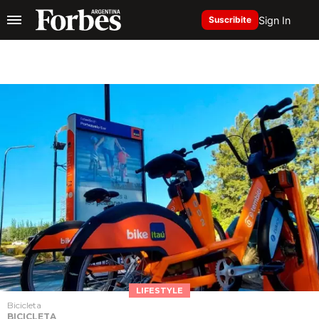
Sign In
Suscribite
LIFESTYLE
Bicicleta
BICICLETA