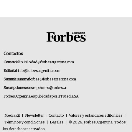
Contactos
Comercial:
publicidad@forbesargentina.com
Editorial:
info@forbesargentina.com
Summit:
summitforbes@forbesargentina.com
Suscripciones:
suscripciones@forbes.ar
Forbes Argentina es publicada por HT Media SA.
MediaKit
|
Newsletter
|
Contacto
|
Valores y estándares editoriales
|
Términos y condiciones
|
Legales
|
© 2026. Forbes Argentina. Todos
los derechos reservados.