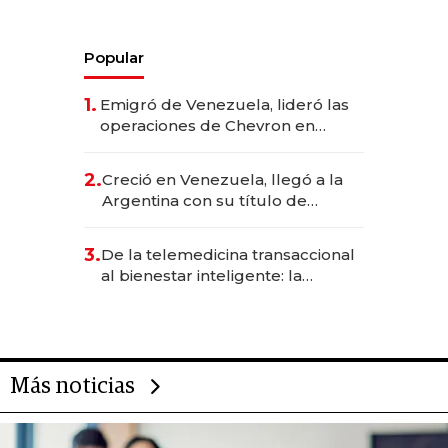
Popular
1.
Emigró de Venezuela, lideró las
operaciones de Chevron en
EE.UU. y hoy es la única mujer
CEO en Vaca Muerta
2.
Creció en Venezuela, llegó a la
Argentina con su título de
abogado y construyó un imperio
gastronómico que revoluciona
3.
De la telemedicina transaccional
las marcas "fast premium"
al bienestar inteligente: la
evolución de doc24 para
transformar a las organizaciones
Más noticias