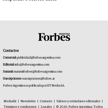
Contactos
Comercial:
publicidad@forbesargentina.com
Editorial:
info@forbesargentina.com
Summit:
summitforbes@forbesargentina.com
Suscripciones:
suscripciones@forbes.ar
Forbes Argentina es publicada por HT Media SA.
MediaKit
|
Newsletter
|
Contacto
|
Valores y estándares editoriales
|
Términos y condiciones
|
Legales
|
© 2026. Forbes Argentina. Todos