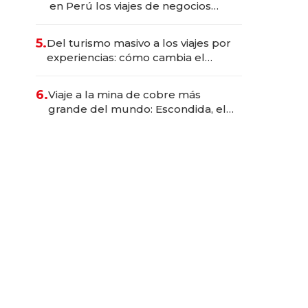
en Perú los viajes de negocios
dejan de ser reuniones para
convertirse en experiencias
5.
Del turismo masivo a los viajes por
transformadoras
experiencias: cómo cambia el
negocio de la asistencia al viajero
6.
Viaje a la mina de cobre más
grande del mundo: Escondida, el
gigante chileno que exporta US$
14.000 millones anuales