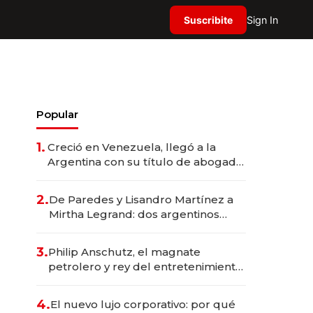
Suscribite
Sign In
Popular
1.
Creció en Venezuela, llegó a la
Argentina con su título de abogado
y construyó un imperio
gastronómico que revoluciona las
2.
De Paredes y Lisandro Martínez a
marcas "fast premium"
Mirtha Legrand: dos argentinos
impulsan el negocio del wellness
deportivo y el cuidado corporal
3.
Philip Anschutz, el magnate
petrolero y rey del entretenimiento
que va por la licitación de
Tecnópolis junto a Fénix
4.
El nuevo lujo corporativo: por qué