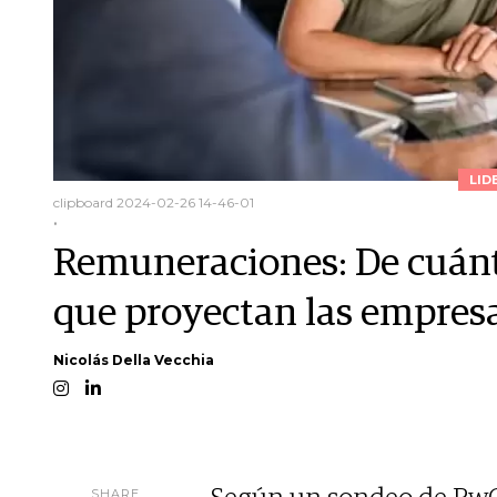
LID
clipboard 2024-02-26 14-46-01
.
Remuneraciones: De cuánt
que proyectan las empres
Nicolás Della Vecchia
SHARE