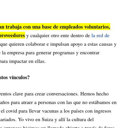
n trabaja con una base de empleados voluntarios,
 proveedores
y cualquier otro ente dentro de
la red de
que quieren colaborar e impulsan apoyo a estas causas y
e la empresa para generar programas y encontrar
ara impactar en ellas.
tos vínculos?
ventos clave para crear conversaciones. Hemos hecho
 años para atraer a personas con las que no estábamos en
l covid para llevar vacunas a los países con ingresos
riados. Yo vivo en Suiza y allí la cultura del
da entonces hicimos un llamado abierto a través de foros