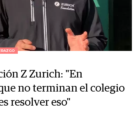
ERAZGO
ón Z Zurich: "En
ue no terminan el colegio
s resolver eso"