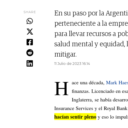
SHARE
En su paso por la Argenti
perteneciente a la empr
para llevar recursos a po
salud mental y equidad, 
mitigar.
11 Julio de 2023 16.14
H
ace una década,
Mark Hae
finanzas. Licenciado en es
Inglaterra, se había desar
Insurance Services y el Royal Bank
hacían sentir pleno
y eso lo impul