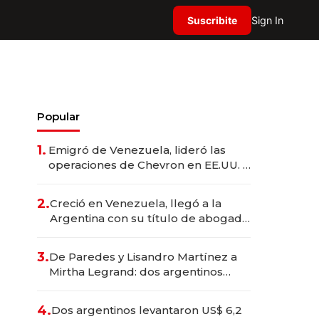
Suscribite
Sign In
Popular
1.
Emigró de Venezuela, lideró las
operaciones de Chevron en EE.UU. y
hoy es la única mujer CEO en Vaca
Muerta
2.
Creció en Venezuela, llegó a la
Argentina con su título de abogado
y construyó un imperio
gastronómico que revoluciona las
3.
De Paredes y Lisandro Martínez a
marcas "fast premium"
Mirtha Legrand: dos argentinos
impulsan el negocio del wellness
deportivo y el cuidado corporal
4.
Dos argentinos levantaron US$ 6,2