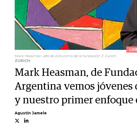
LID
Mark Heasman, jefe de Activismo de la fundación Z Zurich
ZURICH
Mark Heasman, de Fundaci
Argentina vemos jóvenes q
y nuestro primer enfoque e
Agustín Jamele