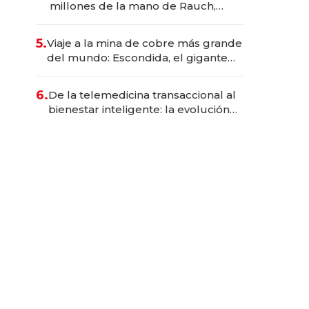
millones de la mano de Rauch,
Englebienne y Woloski
5.
Viaje a la mina de cobre más grande
del mundo: Escondida, el gigante
chileno que exporta US$ 14.000
millones anuales
6.
De la telemedicina transaccional al
bienestar inteligente: la evolución
de doc24 para transformar a las
organizaciones