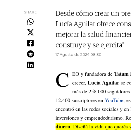
SHARE
Desde cómo crear un pres
Lucía Aguilar ofrece conse
mejorar la salud financie
construye y se ejercita"
17 Agosto de 2024 08.30
C
Tatam D
EO y fundadora de
Lucía Aguilar
crecer,
se c
más de 258.000 seguidores
12.400 suscriptores en
YouTube
, e
encontró en las redes sociales y en
inversiones y emprendedurismo. Rec
dinero
. Diseñá la vida que querés v