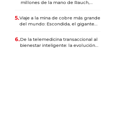
millones de la mano de Rauch,
Englebienne y Woloski
5.
Viaje a la mina de cobre más grande
del mundo: Escondida, el gigante
chileno que exporta US$ 14.000
millones anuales
6.
De la telemedicina transaccional al
bienestar inteligente: la evolución
de doc24 para transformar a las
organizaciones