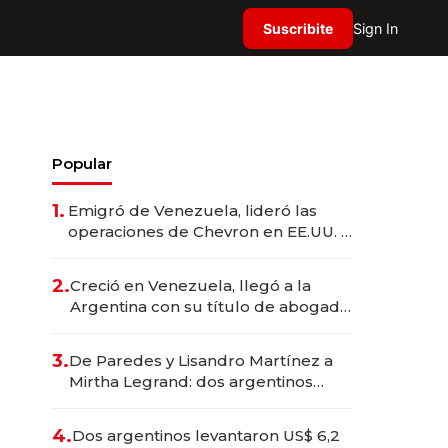
Suscribite
Sign In
Popular
1.
Emigró de Venezuela, lideró las
operaciones de Chevron en EE.UU. y
hoy es la única mujer CEO en Vaca
Muerta
2.
Creció en Venezuela, llegó a la
Argentina con su título de abogado
y construyó un imperio
gastronómico que revoluciona las
3.
De Paredes y Lisandro Martínez a
marcas "fast premium"
Mirtha Legrand: dos argentinos
impulsan el negocio del wellness
deportivo y el cuidado corporal
4.
Dos argentinos levantaron US$ 6,2