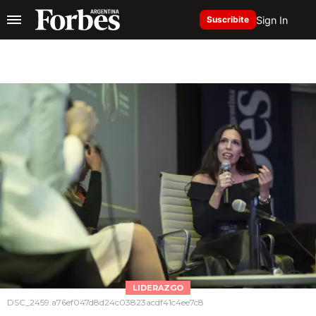
Sign In
Suscribite
LIDERAZGO
DSC_2459.a76ef047d8d24c03823acdf41c4ee7c8