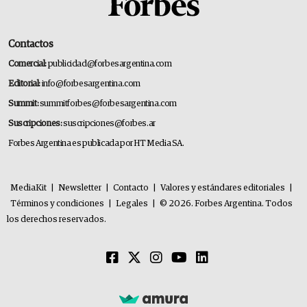
Contactos
Comercial:
publicidad@forbesargentina.com
Editorial:
info@forbesargentina.com
Summit:
summitforbes@forbesargentina.com
Suscripciones:
suscripciones@forbes.ar
Forbes Argentina es publicada por HT Media SA.
MediaKit
|
Newsletter
|
Contacto
|
Valores y estándares editoriales
|
Términos y condiciones
|
Legales
|
© 2026. Forbes Argentina. Todos
los derechos reservados.