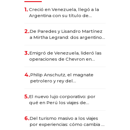
1.
Creció en Venezuela, llegó a la
Argentina con su título de
abogado y construyó un imperio
gastronómico que revoluciona
2.
De Paredes y Lisandro Martínez
las marcas "fast premium"
a Mirtha Legrand: dos argentinos
impulsan el negocio del wellness
deportivo y el cuidado corporal
3.
Emigró de Venezuela, lideró las
operaciones de Chevron en
EE.UU. y hoy es la única mujer
CEO en Vaca Muerta
4.
Philip Anschutz, el magnate
petrolero y rey del
entretenimiento que va por la
licitación de Tecnópolis junto a
5.
El nuevo lujo corporativo: por
Fénix
qué en Perú los viajes de
negocios dejan de ser reuniones
para convertirse en experiencias
6.
Del turismo masivo a los viajes
transformadoras
por experiencias: cómo cambia el