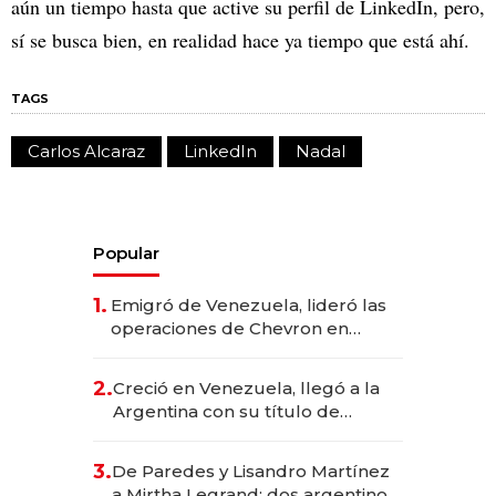
aún un tiempo hasta que active su perfil de LinkedIn, pero,
sí se busca bien, en realidad hace ya tiempo que está ahí.
TAGS
Carlos Alcaraz
LinkedIn
Nadal
Popular
1.
Emigró de Venezuela, lideró las
operaciones de Chevron en
EE.UU. y hoy es la única mujer
CEO en Vaca Muerta
2.
Creció en Venezuela, llegó a la
Argentina con su título de
abogado y construyó un imperio
gastronómico que revoluciona
3.
De Paredes y Lisandro Martínez
las marcas "fast premium"
a Mirtha Legrand: dos argentinos