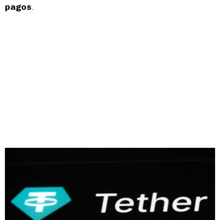
pagos
.