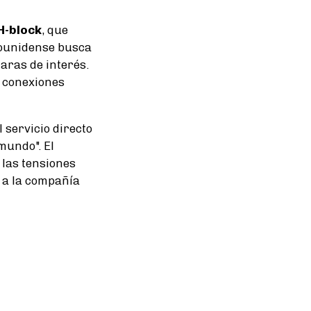
H-block
, que
dounidense busca
aras de interés.
r conexiones
l servicio directo
mundo". El
ó las tensiones
a a la compañía