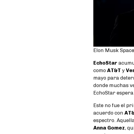
Elon Musk Space
EchoStar
acumul
como
AT&T
y
Ve
mayo para determ
donde muchas vec
EchoStar espera 
Este no fue el p
acuerdo con
AT
espectro. Aquell
Anna Gomez
, q