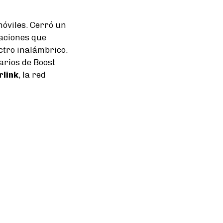
móviles. Cerró un
caciones que
ctro inalámbrico.
uarios de Boost
rlink
, la red