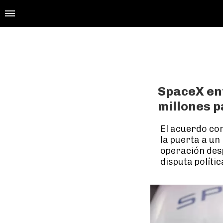
SpaceX en
millones p
El acuerdo con
la puerta a un 
operación desp
disputa polític