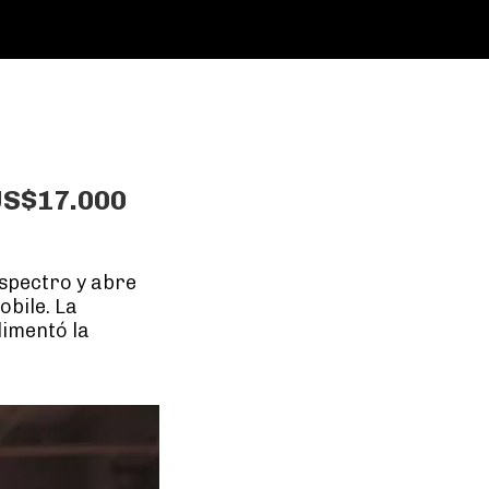
US$17.000
espectro y abre
obile. La
limentó la