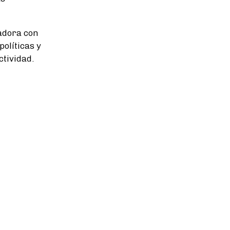
gadora con
olíticas y
ctividad.