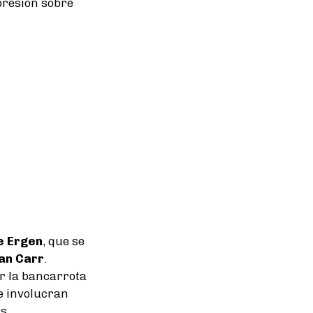
presión sobre
e Ergen
, que se
an Carr
.
ar la bancarrota
e involucran
as