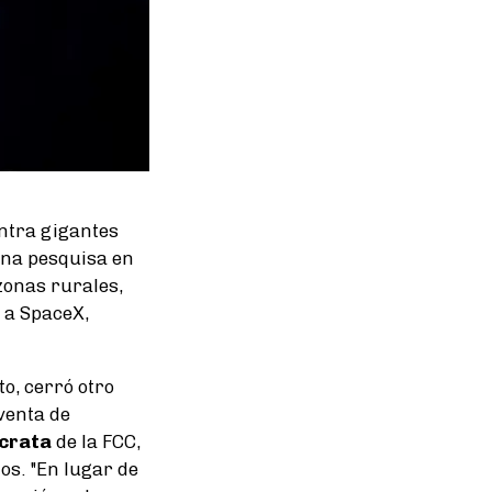
ntra gigantes
una pesquisa en
zonas rurales,
 a SpaceX,
o, cerró otro
venta de
crata
de la FCC,
tos. "En lugar de