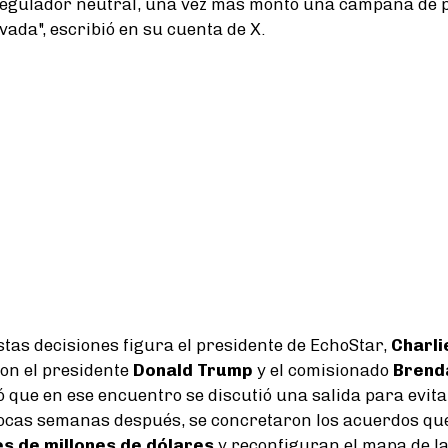
regulador neutral, una vez más montó una campaña de 
ada", escribió en su cuenta de X.
stas decisiones figura el presidente de EchoStar,
Charli
con el presidente
Donald Trump
y el comisionado
Brend
 que en ese encuentro se discutió una salida para evit
Pocas semanas después, se concretaron los acuerdos qu
s de millones de dólares
y reconfiguran el mapa de l