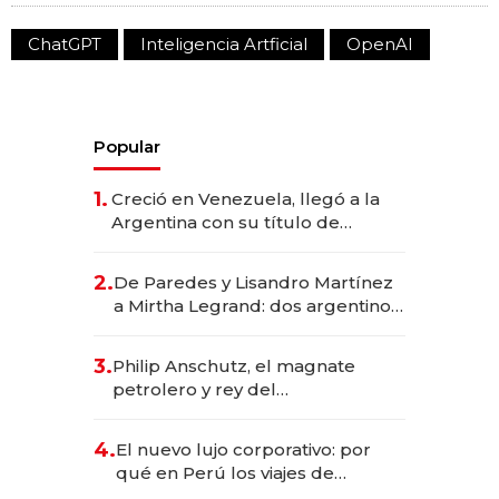
ChatGPT
Inteligencia Artficial
OpenAI
Popular
1.
Creció en Venezuela, llegó a la
Argentina con su título de
abogado y construyó un imperio
gastronómico que revoluciona
2.
De Paredes y Lisandro Martínez
las marcas "fast premium"
a Mirtha Legrand: dos argentinos
impulsan el negocio del wellness
deportivo y el cuidado corporal
3.
Philip Anschutz, el magnate
petrolero y rey del
entretenimiento que va por la
licitación de Tecnópolis junto a
4.
El nuevo lujo corporativo: por
Fénix
qué en Perú los viajes de
negocios dejan de ser reuniones