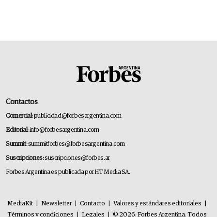
Contactos
Comercial:
publicidad@forbesargentina.com
Editorial:
info@forbesargentina.com
Summit:
summitforbes@forbesargentina.com
Suscripciones:
suscripciones@forbes.ar
Forbes Argentina es publicada por HT Media SA.
MediaKit
|
Newsletter
|
Contacto
|
Valores y estándares editoriales
|
Términos y condiciones
|
Legales
|
© 2026. Forbes Argentina. Todos