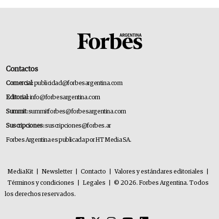
Contactos
Comercial:
publicidad@forbesargentina.com
Editorial:
info@forbesargentina.com
Summit:
summitforbes@forbesargentina.com
Suscripciones:
suscripciones@forbes.ar
Forbes Argentina es publicada por HT Media SA.
MediaKit
|
Newsletter
|
Contacto
|
Valores y estándares editoriales
|
Términos y condiciones
|
Legales
|
© 2026. Forbes Argentina. Todos
los derechos reservados.