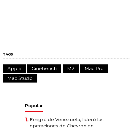
TAGS
Apple
Cinebench
M2
Mac Pro
Mac Studio
Popular
1.
Emigró de Venezuela, lideró las
operaciones de Chevron en
EE.UU. y hoy es la única mujer