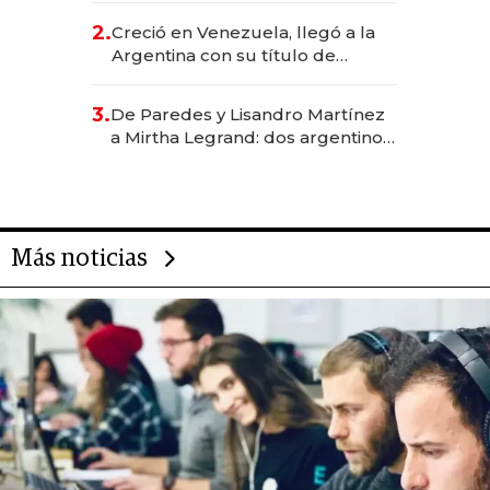
CEO en Vaca Muerta
2.
Creció en Venezuela, llegó a la
Argentina con su título de
abogado y construyó un imperio
gastronómico que revoluciona
3.
De Paredes y Lisandro Martínez
las marcas "fast premium"
a Mirtha Legrand: dos argentinos
impulsan el negocio del wellness
deportivo y el cuidado corporal
Más noticias