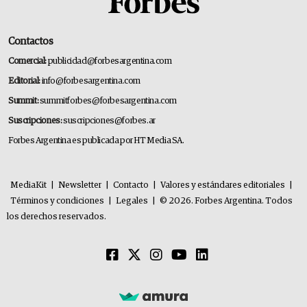
Contactos
Comercial:
publicidad@forbesargentina.com
Editorial:
info@forbesargentina.com
Summit:
summitforbes@forbesargentina.com
Suscripciones:
suscripciones@forbes.ar
Forbes Argentina es publicada por HT Media SA.
MediaKit
|
Newsletter
|
Contacto
|
Valores y estándares editoriales
|
Términos y condiciones
|
Legales
|
© 2026. Forbes Argentina. Todos
los derechos reservados.