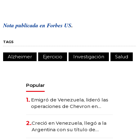
Nota publicada en
Forbes US
.
TAGS
Alzheimer
Ejercicio
Investigación
Salud
Popular
1.
Emigró de Venezuela, lideró las
operaciones de Chevron en
EE.UU. y hoy es la única mujer
CEO en Vaca Muerta
2.
Creció en Venezuela, llegó a la
Argentina con su título de
abogado y construyó un imperio