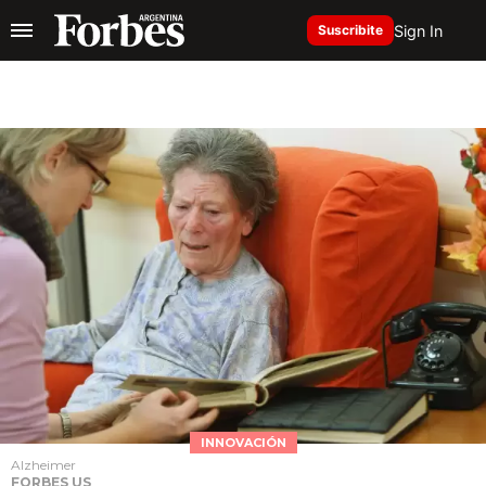
Sign In
Suscribite
INNOVACIÓN
Alzheimer
FORBES US