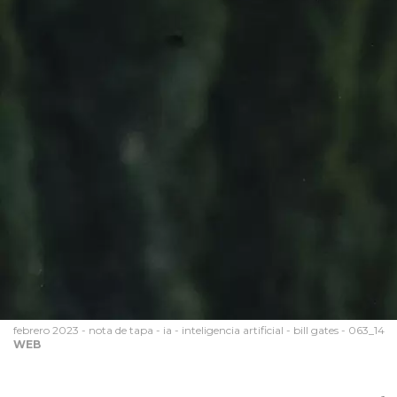
febrero 2023 - nota de tapa - ia - inteligencia artificial - bill gates - 063_14
WEB