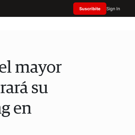
Suscribite
Sign In
 el mayor
rará su
ng en