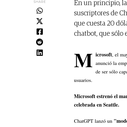
SHARE
En un principio, l
suscriptores de C
que cuesta 20 dóla
chatbot, que sólo 
M
icrosoft
, el ma
anunció la emp
de ser sólo cap
usuarios.
Microsoft estrenó el ma
celebrada en Seattle.
"mode
ChatGPT lanzó un