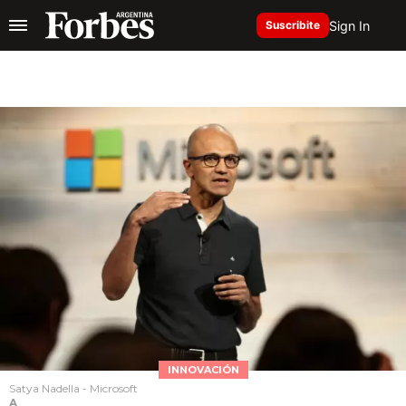
Sign In
Suscribite
INNOVACIÓN
Satya Nadella - Microsoft
A