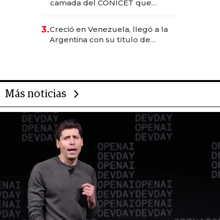
camada del CONICET que
levantó más de US$ 40 millones
para fundar startups biotech
3.
Creció en Venezuela, llegó a la
Argentina con su título de
abogado y construyó un imperio
gastronómico que revoluciona
las marcas "fast premium"
Más noticias