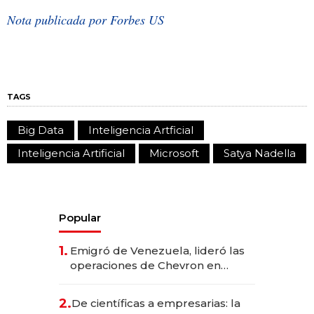
Nota publicada por Forbes US
TAGS
Big Data
Inteligencia Artficial
Inteligencia Artificial
Microsoft
Satya Nadella
Popular
1.
Emigró de Venezuela, lideró las
operaciones de Chevron en
EE.UU. y hoy es la única mujer
CEO en Vaca Muerta
2.
De científicas a empresarias: la