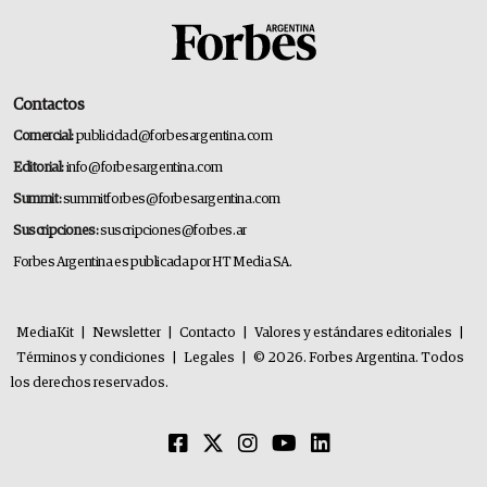
Contactos
Comercial:
publicidad@forbesargentina.com
Editorial:
info@forbesargentina.com
Summit:
summitforbes@forbesargentina.com
Suscripciones:
suscripciones@forbes.ar
Forbes Argentina es publicada por HT Media SA.
MediaKit
|
Newsletter
|
Contacto
|
Valores y estándares editoriales
|
Términos y condiciones
|
Legales
|
© 2026. Forbes Argentina. Todos
los derechos reservados.