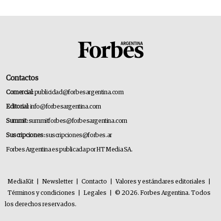
Contactos
Comercial:
publicidad@forbesargentina.com
Editorial:
info@forbesargentina.com
Summit:
summitforbes@forbesargentina.com
Suscripciones:
suscripciones@forbes.ar
Forbes Argentina es publicada por HT Media SA.
MediaKit
|
Newsletter
|
Contacto
|
Valores y estándares editoriales
|
Términos y condiciones
|
Legales
|
© 2026. Forbes Argentina. Todos
los derechos reservados.