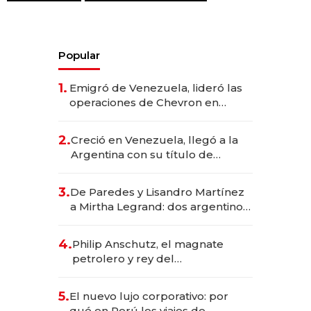
Popular
1.
Emigró de Venezuela, lideró las
operaciones de Chevron en
EE.UU. y hoy es la única mujer
CEO en Vaca Muerta
2.
Creció en Venezuela, llegó a la
Argentina con su título de
abogado y construyó un imperio
gastronómico que revoluciona
3.
De Paredes y Lisandro Martínez
las marcas "fast premium"
a Mirtha Legrand: dos argentinos
impulsan el negocio del wellness
deportivo y el cuidado corporal
4.
Philip Anschutz, el magnate
petrolero y rey del
entretenimiento que va por la
licitación de Tecnópolis junto a
5.
El nuevo lujo corporativo: por
Fénix
qué en Perú los viajes de