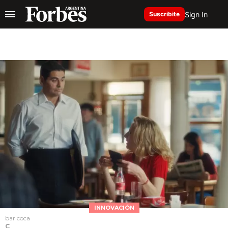
Sign In
Suscribite
INNOVACIÓN
bar coca
C