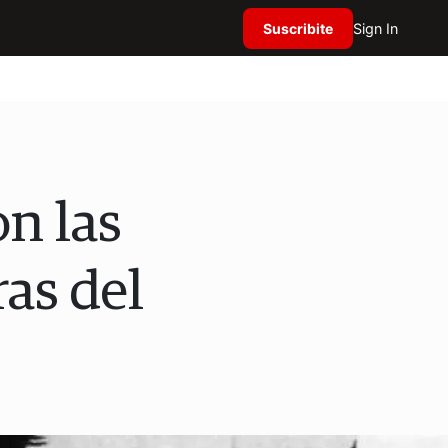
Suscribite
Sign In
on las
as del