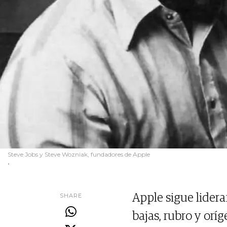
Steve Jobs y Steve Wozniak, fundadores de Apple
.
SHARE
Apple sigue lidera
bajas, rubro y or