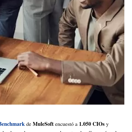
 Benchmark
MuleSoft
1.050 CIOs
de
encuestó a
y