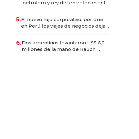
petrolero y rey del entretenimiento
que va por la licitación de
Tecnópolis junto a Fénix
5.
El nuevo lujo corporativo: por qué
en Perú los viajes de negocios dejan
de ser reuniones para convertirse
en experiencias transformadoras
6.
Dos argentinos levantaron US$ 6,2
millones de la mano de Rauch,
Englebienne y Woloski