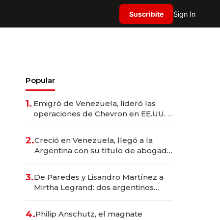
Suscribite
Sign In
Popular
1.
Emigró de Venezuela, lideró las
operaciones de Chevron en EE.UU. y
hoy es la única mujer CEO en Vaca
Muerta
2.
Creció en Venezuela, llegó a la
Argentina con su título de abogado
y construyó un imperio
gastronómico que revoluciona las
3.
De Paredes y Lisandro Martínez a
marcas "fast premium"
Mirtha Legrand: dos argentinos
impulsan el negocio del wellness
deportivo y el cuidado corporal
4.
Philip Anschutz, el magnate