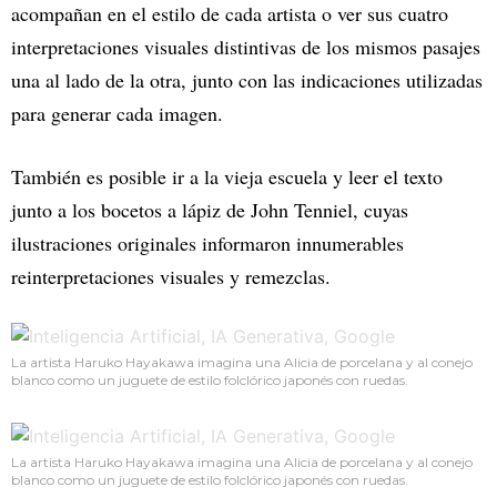
acompañan en el estilo de cada artista o ver sus cuatro
interpretaciones visuales distintivas de los mismos pasajes
una al lado de la otra, junto con las indicaciones utilizadas
para generar cada imagen.
También es posible ir a la vieja escuela y leer el texto
junto a los bocetos a lápiz de John Tenniel, cuyas
ilustraciones originales informaron innumerables
reinterpretaciones visuales y remezclas.
La artista Haruko Hayakawa imagina una Alicia de porcelana y al conejo
blanco como un juguete de estilo folclórico japonés con ruedas.
La artista Haruko Hayakawa imagina una Alicia de porcelana y al conejo
blanco como un juguete de estilo folclórico japonés con ruedas.