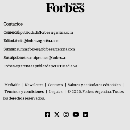
Contactos
Comercial:
publicidad@forbesargentina.com
Editorial:
info@forbesargentina.com
Summit:
summitforbes@forbesargentina.com
Suscripciones:
suscripciones@forbes.ar
Forbes Argentina es publicada por HT Media SA.
MediaKit
|
Newsletter
|
Contacto
|
Valores y estándares editoriales
|
Términos y condiciones
|
Legales
|
© 2026. Forbes Argentina. Todos
los derechos reservados.