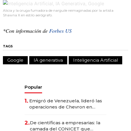
Alicia y la oruga fumadora de narguile reimaginadas por la artista
Shawna X en estilo aerógrafo.
*Con información de
Forbes US
TAGS
Google
IA generativa
Inteligencia Artificial
Popular
1.
Emigró de Venezuela, lideró las
operaciones de Chevron en
EE.UU. y hoy es la única mujer
CEO en Vaca Muerta
2.
De científicas a empresarias: la
camada del CONICET que