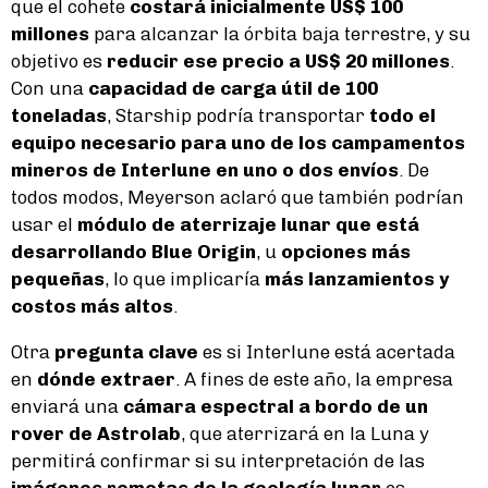
que el cohete
costará inicialmente US$ 100
millones
para alcanzar la órbita baja terrestre, y su
objetivo es
reducir ese precio a US$ 20 millones
.
Con una
capacidad de carga útil de 100
toneladas
, Starship podría transportar
todo el
equipo necesario para uno de los campamentos
mineros de Interlune en uno o dos envíos
. De
todos modos, Meyerson aclaró que también podrían
usar el
módulo de aterrizaje lunar que está
desarrollando Blue Origin
, u
opciones más
pequeñas
, lo que implicaría
más lanzamientos y
costos más altos
.
Otra
pregunta clave
es si Interlune está acertada
en
dónde extraer
. A fines de este año, la empresa
enviará una
cámara espectral a bordo de un
rover de Astrolab
, que aterrizará en la Luna y
permitirá confirmar si su interpretación de las
imágenes remotas de la geología lunar
es