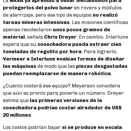
La
NASA ya aprendió a sellar mecanismos para
protegerlos del polvo lunar
en rovers y módulos
de aterrizaje, pero ese tipo de equipos
no realizó
tareas mineras intensivas
. Las misiones científicas
apenas recolectaron
unos pocos gramos de
material
, señala
Chris Dreyer
. En cambio, Interlune
espera que su
cosechadora pueda extraer cien
toneladas de regolito por hora
. Para lograrlo,
Vermeer e Interlune evalúan formas de diseñar
las máquinas
de modo que las
piezas desgastadas
puedan reemplazarse de manera robótica
.
¿Cuánto costará ese equipo? Meyerson considera
que aún es pronto para ponerle un número. Dreyer
estima que
las primeras versiones de la
cosechadora podrían costar alrededor de US$
20 millones
.
Los costos podrían bajar
si se produce en escala
.