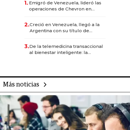
1.
Emigró de Venezuela, lideró las
operaciones de Chevron en
EE.UU. y hoy es la única mujer
CEO en Vaca Muerta
2.
Creció en Venezuela, llegó a la
Argentina con su título de
abogado y construyó un imperio
gastronómico que revoluciona
3.
De la telemedicina transaccional
las marcas "fast premium"
al bienestar inteligente: la
evolución de doc24 para
transformar a las organizaciones
Más noticias