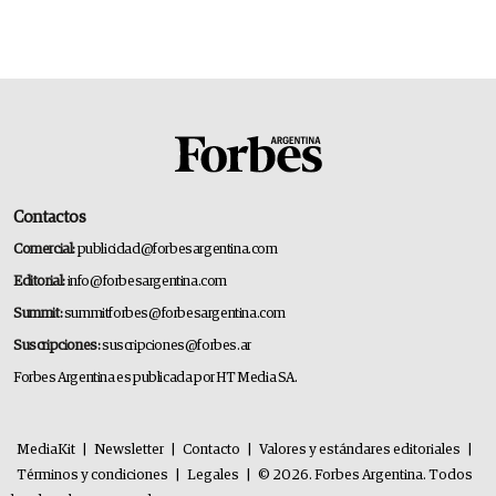
Contactos
Comercial:
publicidad@forbesargentina.com
Editorial:
info@forbesargentina.com
Summit:
summitforbes@forbesargentina.com
Suscripciones:
suscripciones@forbes.ar
Forbes Argentina es publicada por HT Media SA.
MediaKit
|
Newsletter
|
Contacto
|
Valores y estándares editoriales
|
Términos y condiciones
|
Legales
|
© 2026. Forbes Argentina. Todos