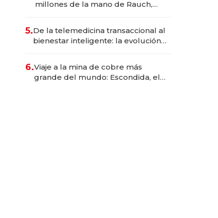
millones de la mano de Rauch,
Englebienne y Woloski
5.
De la telemedicina transaccional al
bienestar inteligente: la evolución
de doc24 para transformar a las
organizaciones
6.
Viaje a la mina de cobre más
grande del mundo: Escondida, el
gigante chileno que exporta US$
14.000 millones anuales