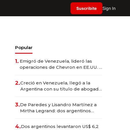
Suscribite
Sign In
Popular
1.
Emigró de Venezuela, lideró las
operaciones de Chevron en EE.UU. y
hoy es la única mujer CEO en Vaca
Muerta
2.
Creció en Venezuela, llegó a la
Argentina con su título de abogado
y construyó un imperio
gastronómico que revoluciona las
3.
De Paredes y Lisandro Martínez a
marcas "fast premium"
Mirtha Legrand: dos argentinos
impulsan el negocio del wellness
deportivo y el cuidado corporal
4.
Dos argentinos levantaron US$ 6,2