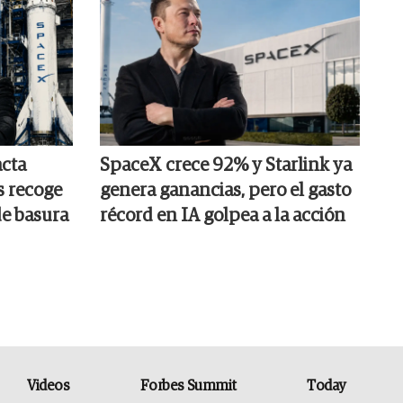
cta
SpaceX crece 92% y Starlink ya
s recoge
genera ganancias, pero el gasto
e basura
récord en IA golpea a la acción
Videos
Forbes Summit
Today