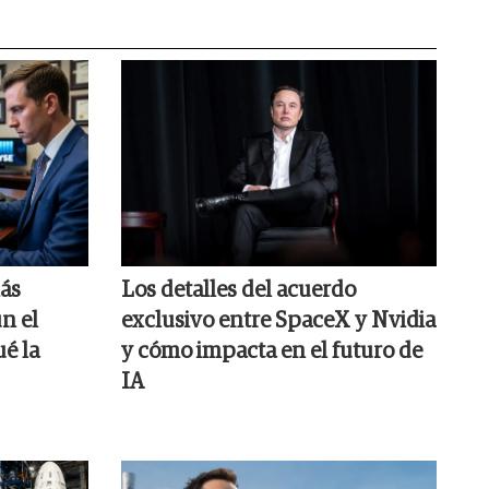
más
Los detalles del acuerdo
ún el
exclusivo entre SpaceX y Nvidia
é la
y cómo impacta en el futuro de
IA