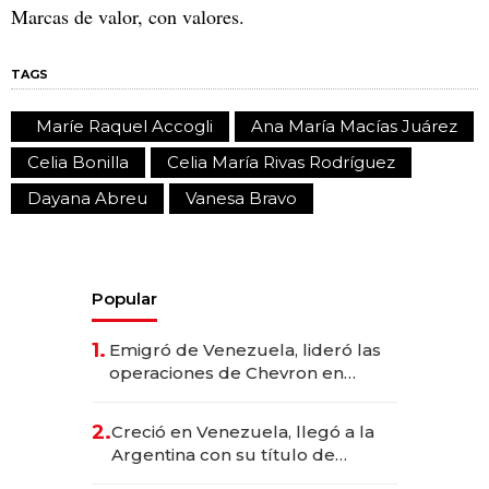
Marcas de valor, con valores.
TAGS
Maríe Raquel Accogli
Ana María Macías Juárez
Celia Bonilla
Celia María Rivas Rodríguez
Dayana Abreu
Vanesa Bravo
Popular
1.
Emigró de Venezuela, lideró las
operaciones de Chevron en
EE.UU. y hoy es la única mujer
CEO en Vaca Muerta
2.
Creció en Venezuela, llegó a la
Argentina con su título de
abogado y construyó un imperio