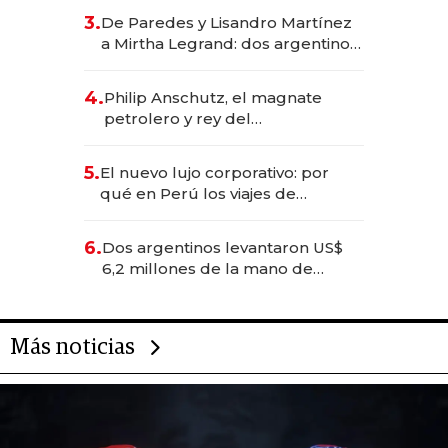
gastronómico que revoluciona
3.
De Paredes y Lisandro Martínez
las marcas "fast premium"
a Mirtha Legrand: dos argentinos
impulsan el negocio del wellness
deportivo y el cuidado corporal
4.
Philip Anschutz, el magnate
petrolero y rey del
entretenimiento que va por la
licitación de Tecnópolis junto a
5.
El nuevo lujo corporativo: por
Fénix
qué en Perú los viajes de
negocios dejan de ser reuniones
para convertirse en experiencias
6.
Dos argentinos levantaron US$
transformadoras
6,2 millones de la mano de
Rauch, Englebienne y Woloski
Más noticias