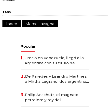
TAGS
Indec
Marco Lavagna
Popular
1.
Creció en Venezuela, llegó a la
Argentina con su título de
abogado y construyó un imperio
gastronómico que revoluciona
2.
De Paredes y Lisandro Martínez
las marcas "fast premium"
a Mirtha Legrand: dos argentinos
impulsan el negocio del wellness
deportivo y el cuidado corporal
3.
Philip Anschutz, el magnate
petrolero y rey del
entretenimiento que va por la