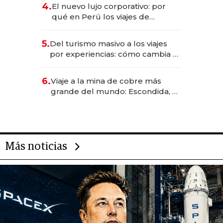
licitación de Tecnópolis junto a
4.
El nuevo lujo corporativo: por
Fénix
qué en Perú los viajes de
negocios dejan de ser reuniones
para convertirse en experiencias
5.
Del turismo masivo a los viajes
transformadoras
por experiencias: cómo cambia el
negocio de la asistencia al viajero
6.
Viaje a la mina de cobre más
grande del mundo: Escondida, el
gigante chileno que exporta US$
14.000 millones anuales
Más noticias