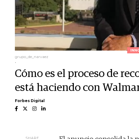
INN
grupo_de_narvaez
.
Cómo es el proceso de re
está haciendo con Walma
Forbes Digital
SHARE