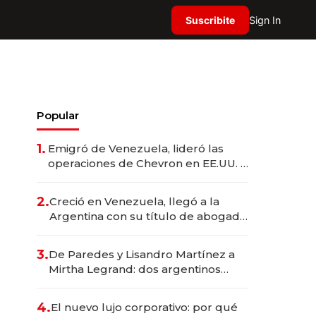
Suscribite
Sign In
Popular
1.
Emigró de Venezuela, lideró las
operaciones de Chevron en EE.UU. y
hoy es la única mujer CEO en Vaca
Muerta
2.
Creció en Venezuela, llegó a la
Argentina con su título de abogado
y construyó un imperio
gastronómico que revoluciona las
3.
De Paredes y Lisandro Martínez a
marcas "fast premium"
Mirtha Legrand: dos argentinos
impulsan el negocio del wellness
deportivo y el cuidado corporal
4.
El nuevo lujo corporativo: por qué