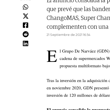
El anuncio consolida la 
que prevé que las bande
ChangoMAS, Super Chan
complementen con una e
21 Septiembre de 2021 16.54
E
l Grupo De Narváez (GDN) c
cadena de supermercados Wa
propuesta multiformato baj
Tras la inversión en la adquisición
en noviembre 2020, GDN presentó s
inversión de 120 millones de dólare
El anuncio consolida la propuest