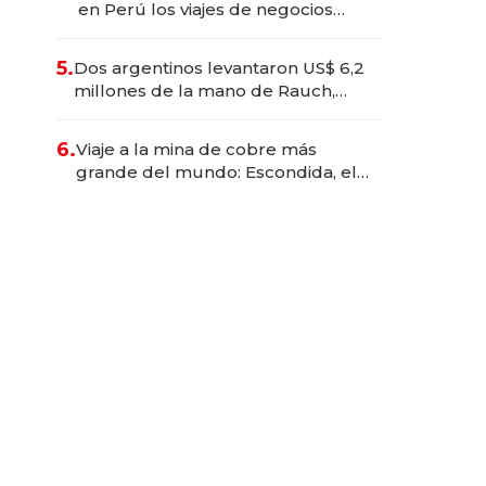
en Perú los viajes de negocios
dejan de ser reuniones para
convertirse en experiencias
5.
Dos argentinos levantaron US$ 6,2
transformadoras
millones de la mano de Rauch,
Englebienne y Woloski
6.
Viaje a la mina de cobre más
grande del mundo: Escondida, el
gigante chileno que exporta US$
14.000 millones anuales