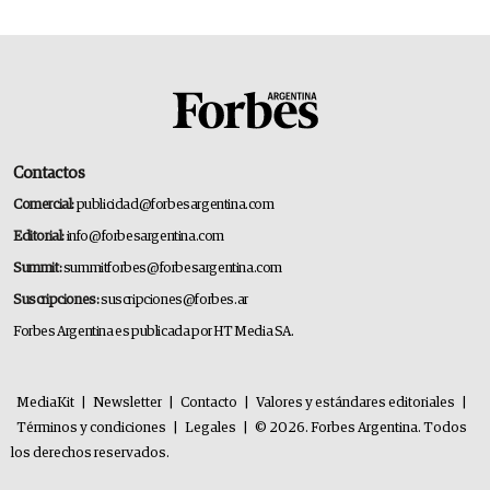
Contactos
Comercial:
publicidad@forbesargentina.com
Editorial:
info@forbesargentina.com
Summit:
summitforbes@forbesargentina.com
Suscripciones:
suscripciones@forbes.ar
Forbes Argentina es publicada por HT Media SA.
MediaKit
|
Newsletter
|
Contacto
|
Valores y estándares editoriales
|
Términos y condiciones
|
Legales
|
© 2026. Forbes Argentina. Todos
los derechos reservados.