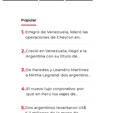
Popular
1.
Emigró de Venezuela, lideró las
operaciones de Chevron en
EE.UU. y hoy es la única mujer
CEO en Vaca Muerta
2.
Creció en Venezuela, llegó a la
Argentina con su título de
abogado y construyó un imperio
gastronómico que revoluciona
3.
De Paredes y Lisandro Martínez
las marcas "fast premium"
a Mirtha Legrand: dos argentinos
impulsan el negocio del wellness
deportivo y el cuidado corporal
4.
El nuevo lujo corporativo: por
qué en Perú los viajes de
negocios dejan de ser reuniones
para convertirse en experiencias
5.
Dos argentinos levantaron US$
transformadoras
6,2 millones de la mano de