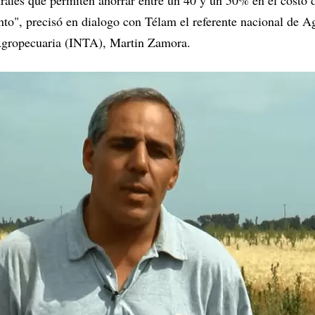
rales que permiten ahorrar entre un 40 y un 50% en el costo di
o", precisó en dialogo con Télam el referente nacional de Ag
Agropecuaria (INTA), Martin Zamora.