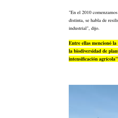
"En el 2010 comenzamos a
distinta, se habla de resi
industrial", dijo.
Entre ellas mencionó la 
la biodiversidad de plan
intensificación agrícola"