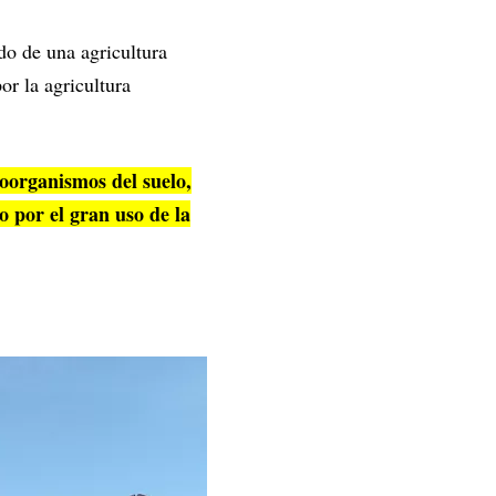
do de una agricultura
or la agricultura
roorganismos del suelo,
o por el gran uso de la