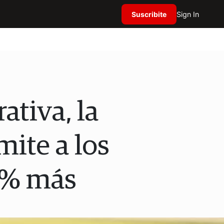
Suscribite
Sign In
ativa, la
mite a los
 % más