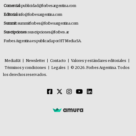
Comercial:
publicidad@forbesargentina.com
Editorial:
info@forbesargentina.com
Summit:
summitforbes@forbesargentina.com
Suscripciones:
suscripciones@forbes.ar
Forbes Argentina es publicada por HT Media SA.
MediaKit
|
Newsletter
|
Contacto
|
Valores y estándares editoriales
|
Términos y condiciones
|
Legales
|
© 2026. Forbes Argentina. Todos
los derechos reservados.