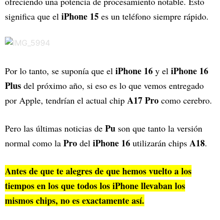
ofreciendo una potencia de procesamiento notable. Esto
iPhone 15
significa que el
es un teléfono siempre rápido.
iPhone 16
iPhone 16
Por lo tanto, se suponía que el
y el
Plus
del próximo año, si eso es lo que vemos entregado
A17 Pro
por Apple, tendrían el actual chip
como cerebro.
Pu
Pero las últimas noticias de
son que tanto la versión
Pro
iPhone 16
A18
normal como la
del
utilizarán chips
.
Antes de que te alegres de que hemos vuelto a los
tiempos en los que todos los iPhone llevaban los
mismos chips, no es exactamente así.