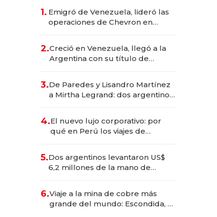
1.
Emigró de Venezuela, lideró las
operaciones de Chevron en
EE.UU. y hoy es la única mujer
CEO en Vaca Muerta
2.
Creció en Venezuela, llegó a la
Argentina con su título de
abogado y construyó un imperio
gastronómico que revoluciona
3.
De Paredes y Lisandro Martínez
las marcas "fast premium"
a Mirtha Legrand: dos argentinos
impulsan el negocio del wellness
deportivo y el cuidado corporal
4.
El nuevo lujo corporativo: por
qué en Perú los viajes de
negocios dejan de ser reuniones
para convertirse en experiencias
5.
Dos argentinos levantaron US$
transformadoras
6,2 millones de la mano de
Rauch, Englebienne y Woloski
6.
Viaje a la mina de cobre más
grande del mundo: Escondida, el
gigante chileno que exporta US$