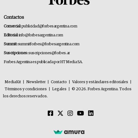
Contactos
Comercial:
publicidad@forbesargentina.com
Editorial:
info@forbesargentina.com
Summit:
summitforbes@forbesargentina.com
Suscripciones:
suscripciones@forbes.ar
Forbes Argentina es publicada por HT Media SA.
MediaKit
|
Newsletter
|
Contacto
|
Valores y estándares editoriales
|
Términos y condiciones
|
Legales
|
© 2026. Forbes Argentina. Todos
los derechos reservados.