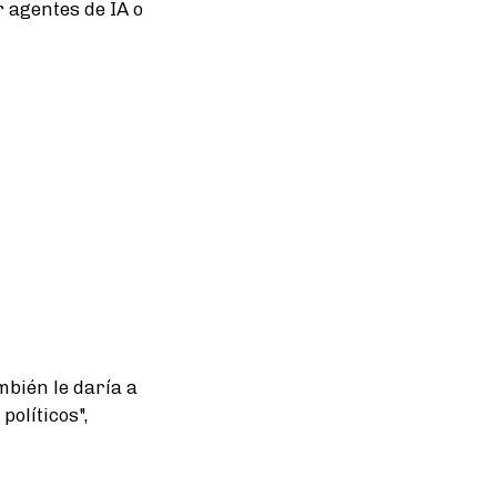
 agentes de IA o
bién le daría a
políticos",