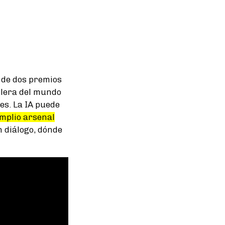
de dos premios
illera del mundo
es. La IA puede
mplio arsenal
n diálogo, dónde