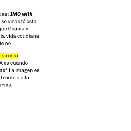
dcast
IMO with
se viralizó esta
 que Obama y
la vida cotidiana
de no.
 se está
 IA es cuando
as". La imagen es
frente a ella
firmó.