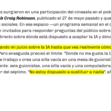
s surgieron en una participación del cineasta en el po
& Craig Robinson
, publicado el 27 de mayo pasado y que 
 sociales. En ese espacio —un programa semanal en el
 invitados para responder preguntas del público sobre 
directo sobre dónde está dispuesto a aceptar la IA y dón
ando mi juicio sobre la IA hasta que vea realmente cómo
. Pero enseguida precisó el límite: "Donde no me gusta la
e trabajo o crea una silla vacía en una mesa de guionist
nte: seis guionistas, una silla vacía y una computadora 
 del séptimo. "
No estoy dispuesto a sustituir a nadie
", a