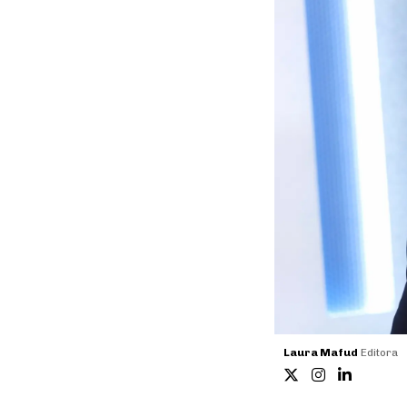
Laura Mafud
Editora