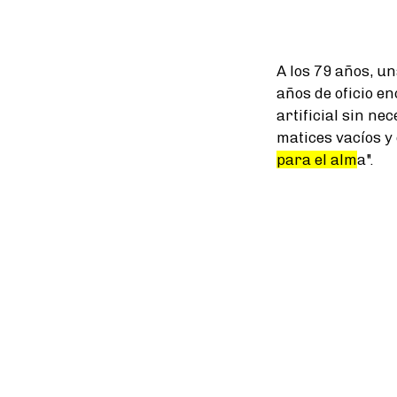
A los 79 años, u
años de oficio e
artificial sin ne
matices vacíos y 
para el alm
a".