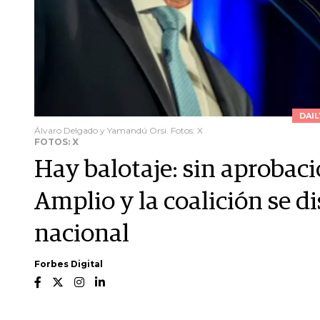
DAI
Álvaro Delgado y Yamandú Orsi. Fotos: X
FOTOS: X
Hay balotaje: sin aprobació
Amplio y la coalición se d
nacional
Forbes Digital