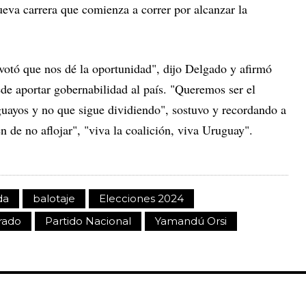
nueva carrera que comienza a correr por alcanzar la
votó que nos dé la oportunidad", dijo Delgado y afirmó
ede aportar gobernabilidad al país. "Queremos ser el
guayos y no que sigue dividiendo", sostuvo y recordando a
n de no aflojar", "viva la coalición, viva Uruguay".
da
balotaje
Elecciones 2024
rado
Partido Nacional
Yamandú Orsi