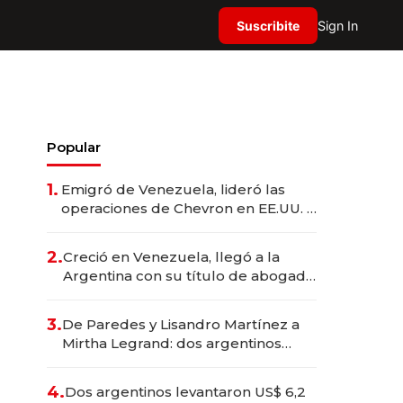
Suscribite
Sign In
Popular
1.
Emigró de Venezuela, lideró las
operaciones de Chevron en EE.UU. y
hoy es la única mujer CEO en Vaca
Muerta
2.
Creció en Venezuela, llegó a la
Argentina con su título de abogado
y construyó un imperio
gastronómico que revoluciona las
3.
De Paredes y Lisandro Martínez a
marcas "fast premium"
Mirtha Legrand: dos argentinos
impulsan el negocio del wellness
deportivo y el cuidado corporal
4.
Dos argentinos levantaron US$ 6,2