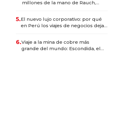
millones de la mano de Rauch,
Englebienne y Woloski
5.
El nuevo lujo corporativo: por qué
en Perú los viajes de negocios dejan
de ser reuniones para convertirse
en experiencias transformadoras
6.
Viaje a la mina de cobre más
grande del mundo: Escondida, el
gigante chileno que exporta US$
14.000 millones anuales