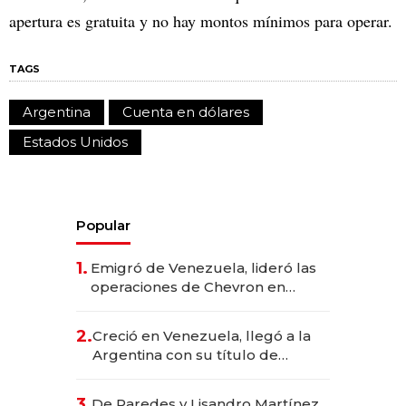
apertura es gratuita y no hay montos mínimos para operar.
TAGS
Argentina
Cuenta en dólares
Estados Unidos
Popular
1.
Emigró de Venezuela, lideró las
operaciones de Chevron en
EE.UU. y hoy es la única mujer
CEO en Vaca Muerta
2.
Creció en Venezuela, llegó a la
Argentina con su título de
abogado y construyó un imperio
gastronómico que revoluciona
3.
De Paredes y Lisandro Martínez