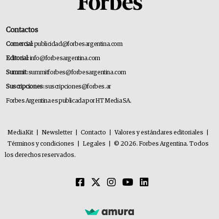
Contactos
Comercial:
publicidad@forbesargentina.com
Editorial:
info@forbesargentina.com
Summit:
summitforbes@forbesargentina.com
Suscripciones:
suscripciones@forbes.ar
Forbes Argentina es publicada por HT Media SA.
MediaKit
|
Newsletter
|
Contacto
|
Valores y estándares editoriales
|
Términos y condiciones
|
Legales
|
© 2026. Forbes Argentina. Todos
los derechos reservados.