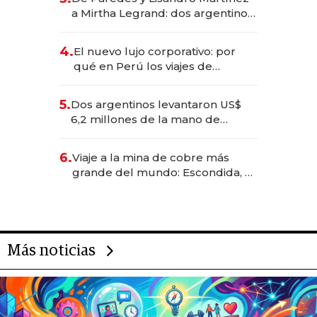
las marcas "fast premium"
a Mirtha Legrand: dos argentinos
impulsan el negocio del wellness
deportivo y el cuidado corporal
4.
El nuevo lujo corporativo: por
qué en Perú los viajes de
negocios dejan de ser reuniones
para convertirse en experiencias
5.
Dos argentinos levantaron US$
transformadoras
6,2 millones de la mano de
Rauch, Englebienne y Woloski
6.
Viaje a la mina de cobre más
grande del mundo: Escondida, el
gigante chileno que exporta US$
14.000 millones anuales
Más noticias