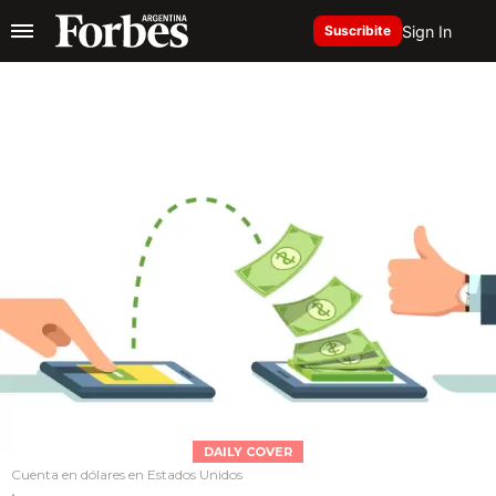
Sign In
Suscribite
DAILY COVER
Cuenta en dólares en Estados Unidos
.