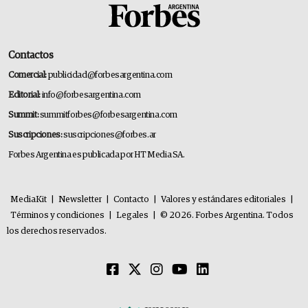
Contactos
Comercial:
publicidad@forbesargentina.com
Editorial:
info@forbesargentina.com
Summit:
summitforbes@forbesargentina.com
Suscripciones:
suscripciones@forbes.ar
Forbes Argentina es publicada por HT Media SA.
MediaKit
|
Newsletter
|
Contacto
|
Valores y estándares editoriales
|
Términos y condiciones
|
Legales
|
© 2026. Forbes Argentina. Todos
los derechos reservados.