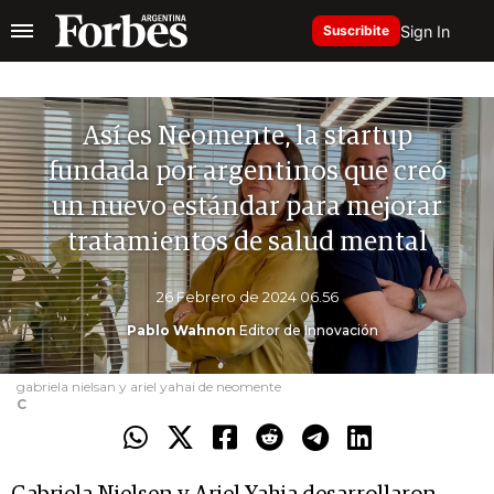
Sign In
Suscribite
Así es Neomente, la startup
fundada por argentinos que creó
un nuevo estándar para mejorar
tratamientos de salud mental
26 Febrero de 2024 06.56
Pablo Wahnon
Editor de Innovación
gabriela nielsan y ariel yahai de neomente
C