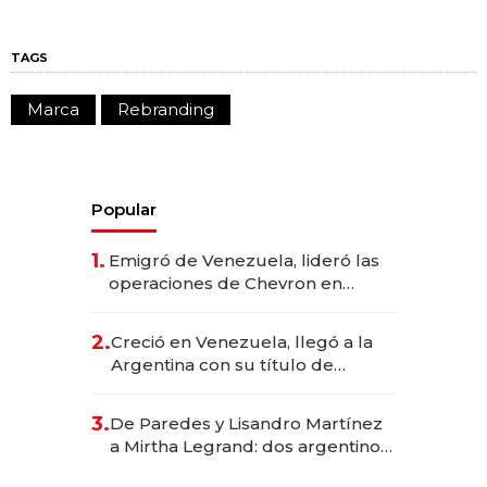
TAGS
Marca
Rebranding
Popular
1.
Emigró de Venezuela, lideró las
operaciones de Chevron en
EE.UU. y hoy es la única mujer
CEO en Vaca Muerta
2.
Creció en Venezuela, llegó a la
Argentina con su título de
abogado y construyó un imperio
gastronómico que revoluciona
3.
De Paredes y Lisandro Martínez
las marcas "fast premium"
a Mirtha Legrand: dos argentinos
impulsan el negocio del wellness