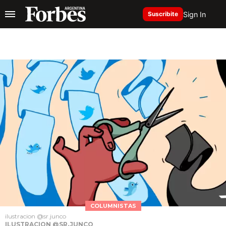
Sign In
Suscribite
COLUMNISTAS
ilustracion @sr.junco
ILUSTRACION @SR.JUNCO