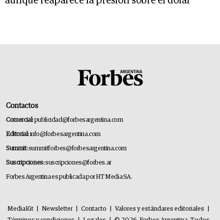
aunque reaparece la presión sobre el dólar
Contactos
Comercial:
publicidad@forbesargentina.com
Editorial:
info@forbesargentina.com
Summit:
summitforbes@forbesargentina.com
Suscripciones:
suscripciones@forbes.ar
Forbes Argentina es publicada por HT Media SA.
MediaKit
|
Newsletter
|
Contacto
|
Valores y estándares editoriales
|