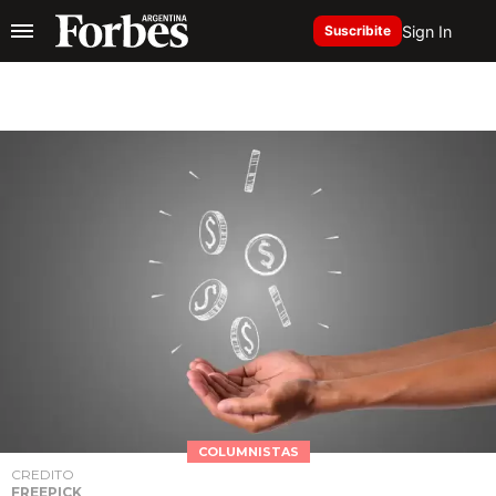
Sign In
Suscribite
COLUMNISTAS
CREDITO
FREEPICK