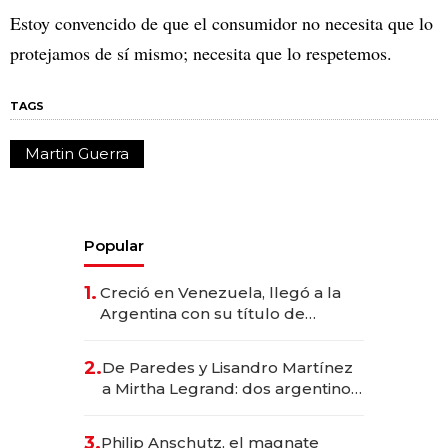
Estoy convencido de que el consumidor no necesita que lo
protejamos de sí mismo; necesita que lo respetemos.
TAGS
Martin Guerra
Popular
1.
Creció en Venezuela, llegó a la
Argentina con su título de
abogado y construyó un imperio
gastronómico que revoluciona
2.
De Paredes y Lisandro Martínez
las marcas "fast premium"
a Mirtha Legrand: dos argentinos
impulsan el negocio del wellness
deportivo y el cuidado corporal
3.
Philip Anschutz, el magnate