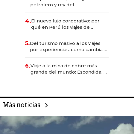
petrolero y rey del
entretenimiento que va por la
licitación de Tecnópolis junto a
4.
El nuevo lujo corporativo: por
Fénix
qué en Perú los viajes de
negocios dejan de ser reuniones
para convertirse en experiencias
5.
Del turismo masivo a los viajes
transformadoras
por experiencias: cómo cambia el
negocio de la asistencia al viajero
6.
Viaje a la mina de cobre más
grande del mundo: Escondida, el
gigante chileno que exporta US$
14.000 millones anuales
Más noticias