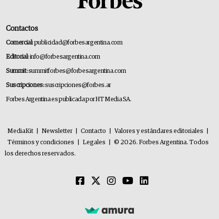
Contactos
Comercial:
publicidad@forbesargentina.com
Editorial:
info@forbesargentina.com
Summit:
summitforbes@forbesargentina.com
Suscripciones:
suscripciones@forbes.ar
Forbes Argentina es publicada por HT Media SA.
MediaKit
|
Newsletter
|
Contacto
|
Valores y estándares editoriales
|
Términos y condiciones
|
Legales
|
© 2026. Forbes Argentina. Todos
los derechos reservados.