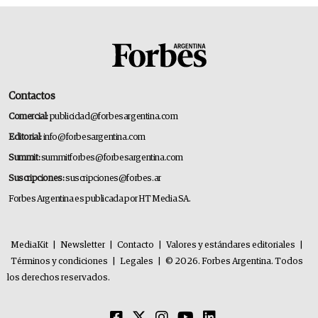
Contactos
Comercial:
publicidad@forbesargentina.com
Editorial:
info@forbesargentina.com
Summit:
summitforbes@forbesargentina.com
Suscripciones:
suscripciones@forbes.ar
Forbes Argentina es publicada por HT Media SA.
MediaKit
|
Newsletter
|
Contacto
|
Valores y estándares editoriales
|
Términos y condiciones
|
Legales
|
© 2026. Forbes Argentina. Todos
los derechos reservados.