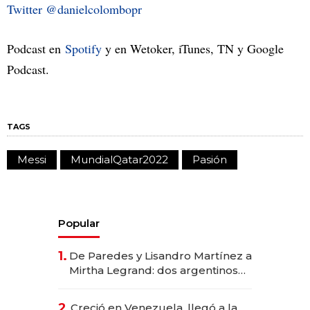
Twitter @danielcolombopr
Podcast en
Spotify
y en Wetoker, iTunes, TN y Google
Podcast.
TAGS
Messi
MundialQatar2022
Pasión
Popular
1.
De Paredes y Lisandro Martínez a
Mirtha Legrand: dos argentinos
impulsan el negocio del wellness
deportivo y el cuidado corporal
2.
Creció en Venezuela, llegó a la