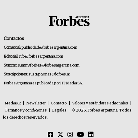
Contactos
Comercial:
publicidad@forbesargentina.com
Editorial:
info@forbesargentina.com
Summit:
summitforbes@forbesargentina.com
Suscripciones:
suscripciones@forbes.ar
Forbes Argentina es publicada por HT Media SA.
MediaKit
|
Newsletter
|
Contacto
|
Valores y estándares editoriales
|
Términos y condiciones
|
Legales
|
© 2026. Forbes Argentina. Todos
los derechos reservados.