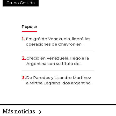
Grupo Gestión
Popular
1.
Emigró de Venezuela, lideró las
operaciones de Chevron en
EE.UU. y hoy es la única mujer
CEO en Vaca Muerta
2.
Creció en Venezuela, llegó a la
Argentina con su título de
abogado y construyó un imperio
gastronómico que revoluciona
3.
De Paredes y Lisandro Martínez
las marcas "fast premium"
a Mirtha Legrand: dos argentinos
impulsan el negocio del wellness
deportivo y el cuidado corporal
Más noticias