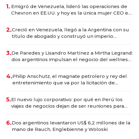
1.
Emigró de Venezuela, lideró las operaciones de
Chevron en EE.UU. y hoy es la única mujer CEO en
Vaca Muerta
2.
Creció en Venezuela, llegó a la Argentina con su
título de abogado y construyó un imperio
gastronómico que revoluciona las marcas "fast
premium"
3.
De Paredes y Lisandro Martínez a Mirtha Legrand:
dos argentinos impulsan el negocio del wellness
deportivo y el cuidado corporal
4.
Philip Anschutz, el magnate petrolero y rey del
entretenimiento que va por la licitación de
Tecnópolis junto a Fénix
5.
El nuevo lujo corporativo: por qué en Perú los
viajes de negocios dejan de ser reuniones para
convertirse en experiencias transformadoras
6.
Dos argentinos levantaron US$ 6,2 millones de la
mano de Rauch, Englebienne y Woloski