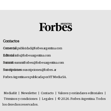
Contactos
Comercial:
publicidad@forbesargentina.com
Editorial:
info@forbesargentina.com
Summit:
summitforbes@forbesargentina.com
Suscripciones:
suscripciones@forbes.ar
Forbes Argentina es publicada por HT Media SA.
MediaKit
|
Newsletter
|
Contacto
|
Valores y estándares editoriales
|
Términos y condiciones
|
Legales
|
© 2026. Forbes Argentina. Todos
los derechos reservados.