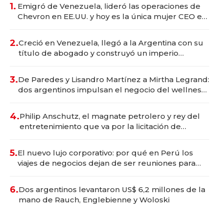
1.
Emigró de Venezuela, lideró las operaciones de
Chevron en EE.UU. y hoy es la única mujer CEO en
Vaca Muerta
2.
Creció en Venezuela, llegó a la Argentina con su
título de abogado y construyó un imperio
gastronómico que revoluciona las marcas "fast
premium"
3.
De Paredes y Lisandro Martínez a Mirtha Legrand:
dos argentinos impulsan el negocio del wellness
deportivo y el cuidado corporal
4.
Philip Anschutz, el magnate petrolero y rey del
entretenimiento que va por la licitación de
Tecnópolis junto a Fénix
5.
El nuevo lujo corporativo: por qué en Perú los
viajes de negocios dejan de ser reuniones para
convertirse en experiencias transformadoras
6.
Dos argentinos levantaron US$ 6,2 millones de la
mano de Rauch, Englebienne y Woloski