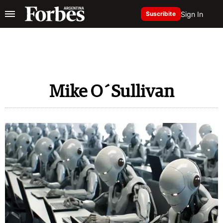
Sign In
Suscribite
Mike O´Sullivan