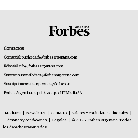
Contactos
Comercial:
publicidad@forbesargentina.com
Editorial:
info@forbesargentina.com
Summit:
summitforbes@forbesargentina.com
Suscripciones:
suscripciones@forbes.ar
Forbes Argentina es publicada por HT Media SA.
MediaKit
|
Newsletter
|
Contacto
|
Valores y estándares editoriales
|
Términos y condiciones
|
Legales
|
© 2026. Forbes Argentina. Todos
los derechos reservados.