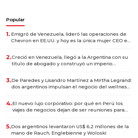
Popular
1.
Emigró de Venezuela, lideró las operaciones de
Chevron en EE.UU. y hoy es la única mujer CEO en
Vaca Muerta
2.
Creció en Venezuela, llegó a la Argentina con su
título de abogado y construyó un imperio
gastronómico que revoluciona las marcas "fast
premium"
3.
De Paredes y Lisandro Martínez a Mirtha Legrand:
dos argentinos impulsan el negocio del wellness
deportivo y el cuidado corporal
4.
El nuevo lujo corporativo: por qué en Perú los
viajes de negocios dejan de ser reuniones para
convertirse en experiencias transformadoras
5.
Dos argentinos levantaron US$ 6,2 millones de la
mano de Rauch, Englebienne y Woloski