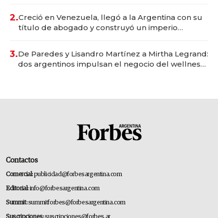
Vaca Muerta
2.
Creció en Venezuela, llegó a la Argentina con su
título de abogado y construyó un imperio
gastronómico que revoluciona las marcas "fast
premium"
3.
De Paredes y Lisandro Martínez a Mirtha Legrand:
dos argentinos impulsan el negocio del wellness
deportivo y el cuidado corporal
Contactos
Comercial:
publicidad@forbesargentina.com
Editorial:
info@forbesargentina.com
Summit:
summitforbes@forbesargentina.com
Suscripciones:
suscripciones@forbes.ar