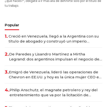
¿qué haces?", oblígate a ir más allá de definirte solo por el título de
tu trabajo.
Popular
1.
Creció en Venezuela, llegó a la Argentina con su
título de abogado y construyó un imperio
gastronómico que revoluciona las marcas "fast
premium"
2.
De Paredes y Lisandro Martínez a Mirtha
Legrand: dos argentinos impulsan el negocio del
wellness deportivo y el cuidado corporal
3.
Emigró de Venezuela, lideró las operaciones de
Chevron en EE.UU. y hoy es la única mujer CEO en
Vaca Muerta
4.
Philip Anschutz, el magnate petrolero y rey del
entretenimiento que va por la licitación de
Tecnópolis junto a Fénix